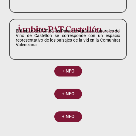
Ámbito PAT Castellón
El ámbito del PAT de los Paisajes Agrarios Culturales del
Vino de Castellón se corresponde con un espacio
representativo de los paisajes de la vid en la Comunitat
Valenciana
+INFO
+INFO
+INFO